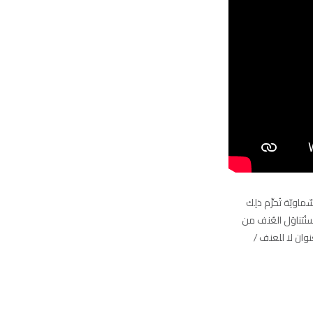
ويّة تُحرِّم ذلِك
نُتناوَل العُنف من
ان لا للعنف /