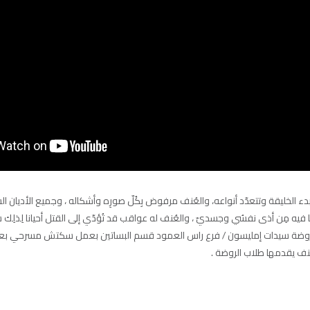
 الخليقة وتتعدّد أنواعه، والعُنف مرفوض بِكُلّ صورِه وأشكاله ، وجميع الأديان السّما
ا فيه مِن أذى نفسُي وجسديّ ، والعُنف له عواقب قد تُؤدّي إلى القتل أحيانا لِذلِك س
وضة سيدات إمليسون / فرع راس العمود قسم البساتين بعمل سكتش مسرحي بعنو
نف يقدمها طلاب الروضة .