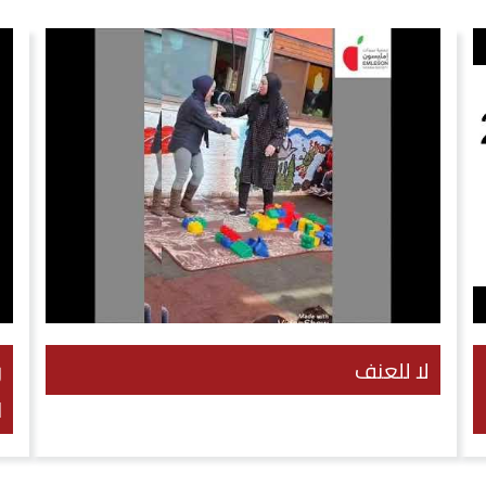
لا للعنف
ر
ا