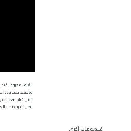
العُنف معروف مُنذ بدء
وتمنعه منعا باتا ، لم
خلال قيام معلمات ر
ومن ثم رقصة لا للع
فيديوهات أخرى