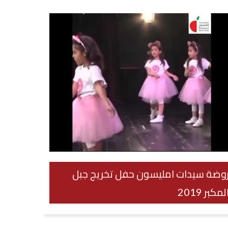
وضة سيدات امليسون حفل تخريج جبل
لمكبر 2019