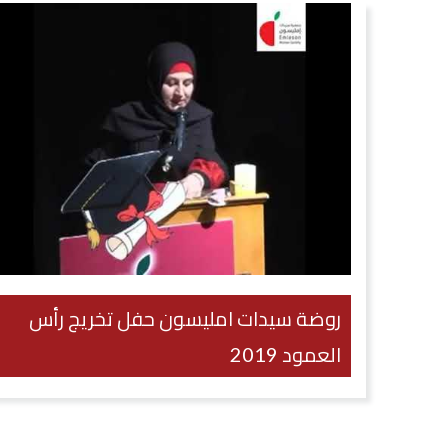
روضة سيدات امليسون حفل تخريج رأس
العمود 2019