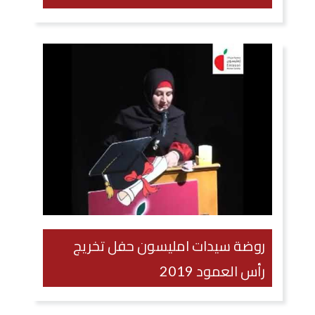
روضة سيدات امليسون حفل تخريج
رأس العمود 2019