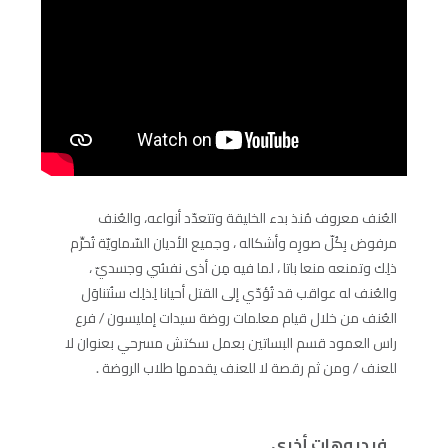
العُنف معروف مُنذ بدء الخليقة وتتعدّد أنواعه، والعُنف
مرفوض بِكُلّ صورِه وأشكاله ، وجميع الأديان السّماويّة تُحرِّم
ذلِك وتمنعه منعا باتا ، لما فيه مِن أذى نفسُي وجسديّ ،
والعُنف له عواقب قد تُؤدّي إلى القتل أحيانا لِذلِك سنُتناوَل
العُنف من خلال قيام معلمات روضة سيدات إمليسون / فرع
راس العمود قسم البساتين بعمل سكتش مسرحي بعنوان لا
للعنف / ومن ثم رقصة لا للعنف يقدمها طلاب الروضة .
فيديوهات أخرى