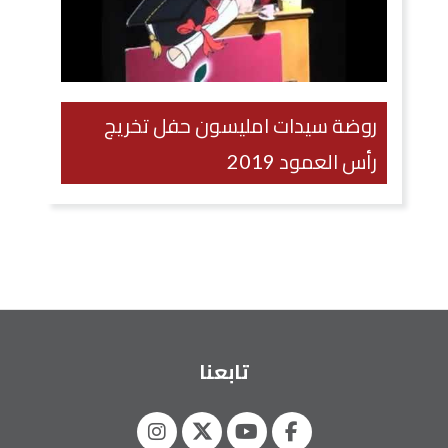
روضة سيدات امليسون حفل تخريج
رأس العمود 2019
تابعنا