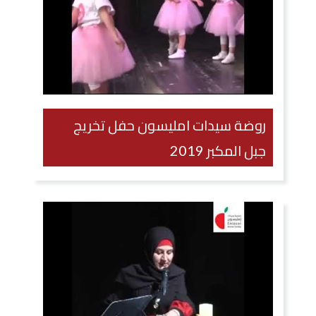
روضة سيدات امليسون حفل تخريج
جبل المكبر 2019